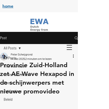
home
Post
All Posts
Peter Scheijgrond
All Posts
14 mei 2025
2 minuten om te lezen
Provincie Zuid-Holland
Interview leden
zet AE-Wave Hexapod in
Leden Successen
de schijnwerpers met
Events
nieuwe promovideo
Publications
Beleid