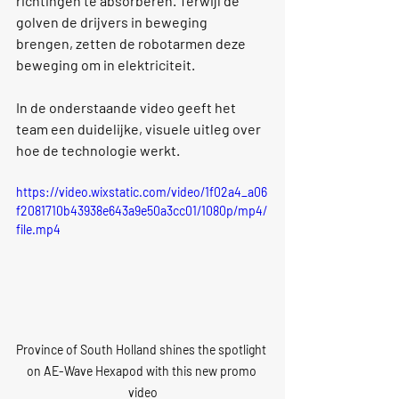
richtingen te absorberen. Terwijl de 
golven de drijvers in beweging 
brengen, zetten de robotarmen deze 
beweging om in elektriciteit.
In de onderstaande video geeft het 
team een duidelijke, visuele uitleg over 
hoe de technologie werkt.
https://video.wixstatic.com/video/1f02a4_a06
f2081710b43938e643a9e50a3cc01/1080p/mp4/
file.mp4
Province of South Holland shines the spotlight 
on AE-Wave Hexapod with this new promo 
video