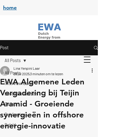
home
Post
All Posts
Lina Yenpini Laar
All Posts
28 jul 2025
3 minuten om te lezen
EWA Algemene Leden
Interview leden
Vergadering bij Teijin
Leden Successen
Aramid - Groeiende
Events
synergieën in offshore
Publications
energie-innovatie
Beleid