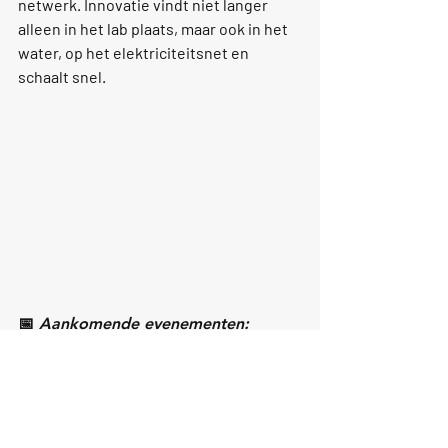
netwerk. Innovatie vindt niet langer 
alleen in het lab plaats, maar ook in het 
water, op het elektriciteitsnet en 
schaalt snel.
📅 
Aankomende evenementen:
5–11 september 2025
: International 
Waters & EWTEC, Madeira
9 september 2025
: Offshore 
Experience, Den Helder (focus op 
Human Capital)